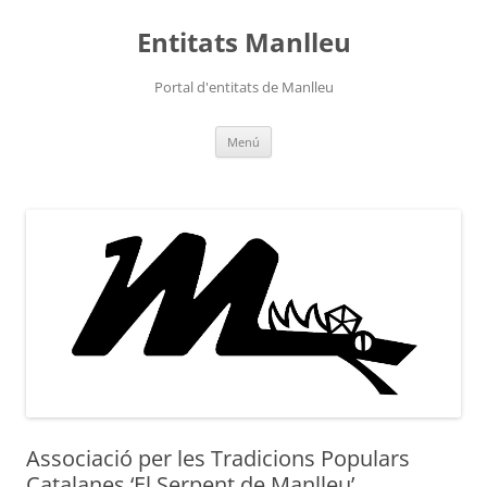
Vés
al
Entitats Manlleu
contingut
Portal d'entitats de Manlleu
Menú
Associació per les Tradicions Populars
Catalanes ‘El Serpent de Manlleu’