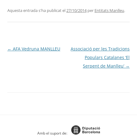
Aquesta entrada s'ha publicat el
27/10/2014
per
Entitats Manlleu
.
Navegació
←
AFA Vedruna MANLLEU
Associació per les Tradicions
per
Populars Catalanes ‘El
les
Serpent de Manlleu’
→
entrades
Amb el suport de: