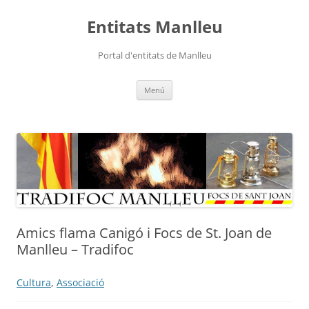
Vés
al
Entitats Manlleu
contingut
Portal d'entitats de Manlleu
Menú
Amics flama Canigó i Focs de St. Joan de
Manlleu – Tradifoc
Cultura
,
Associació