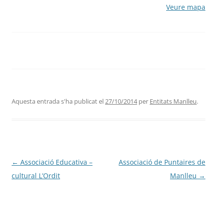
Veure mapa
Aquesta entrada s'ha publicat el
27/10/2014
per
Entitats Manlleu
.
Navegació
←
Associació Educativa –
Associació de Puntaires de
per
cultural L’Ordit
Manlleu
→
les
entrades