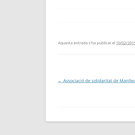
Aquesta entrada s'ha publicat el
10/02/201
Navegació
←
Associació de solidaritat de Manlle
per
les
entrades