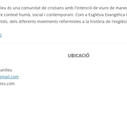
lleu és una comunitat de cristians amb l'intenció de viure de man
tre context humà, social i contemporani. Com a Església Evangèlica 
tols, dels diferents moviments reformistes a la història de l'esglési
ó
UBICACIÓ
anlleu
gmail.com
ess.com