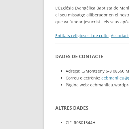
L'Església Evangèlica Baptista de Man
el seu missatge alliberador en el nos
que va fundar Jesucrist i els seus apòs
Entitats religioses i de culte
,
Associaci
DADES DE CONTACTE
Adreça: C/Montseny 6-8 08560 M
Correu electrònic:
eebmanlleu@
Pàgina web: eebmanlleu.wordpr
ALTRES DADES
CIF: R0801544H