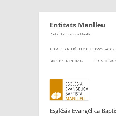
Vés
al
contingut
Entitats Manlleu
Portal d'entitats de Manlleu
TRÀMITS D’INTERÈS PER A LES ASSOCIACION
DIRECTORI D’ENTITATS
REGISTRE MUN
ENTITATS PER ORDRE ALFABÈTIC
SITUA’M – MAPA D’ENTITATS
Església Evangèlica Bapt