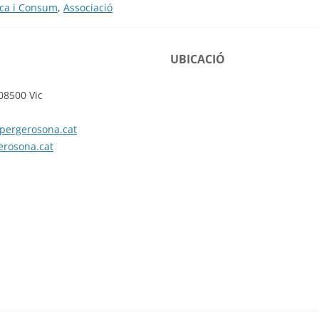
lica i Consum
,
Associació
UBICACIÓ
08500 Vic
pergerosona.cat
erosona.cat