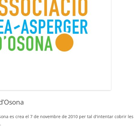
 d’Osona
ona es crea el 7 de novembre de 2010 per tal d'intentar cobrir les
.