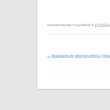
Aquesta entrada s'ha publicat el
27/10/201
Navegació
←
Associació de Veterans Antics Treb
per
les
entrades