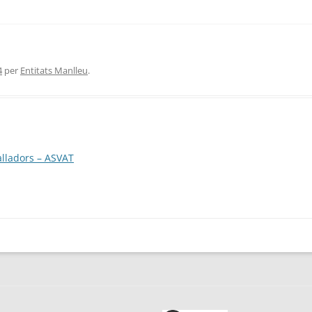
4
per
Entitats Manlleu
.
alladors – ASVAT