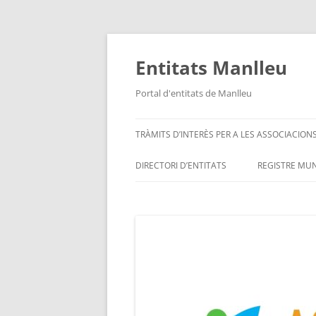
Vés
al
contingut
Entitats Manlleu
Portal d'entitats de Manlleu
TRÀMITS D’INTERÈS PER A LES ASSOCIACION
DIRECTORI D’ENTITATS
REGISTRE MUN
ENTITATS PER ORDRE ALFABÈTIC
SITUA’M – MAPA D’ENTITATS