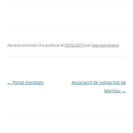
Aquesta entrada s'ha publicat el
05/02/2015
per
merceayolcarol
.
Navegació
←
Portal d’entitats
Associació de solidaritat de
per
Manlleu
→
les
entrades